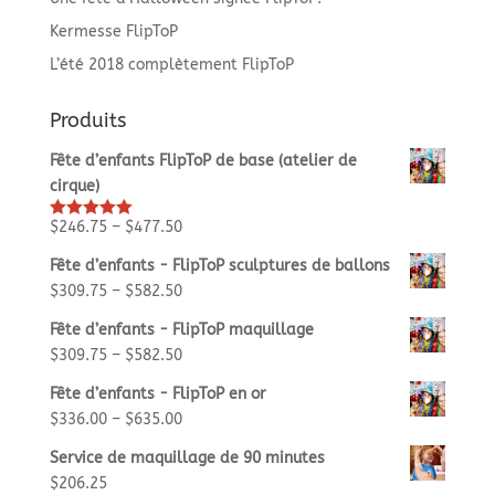
Kermesse FlipToP
L’été 2018 complètement FlipToP
Produits
Fête d’enfants FlipToP de base (atelier de
cirque)
$
246.75
–
$
477.50
Rated
5.00
out of 5
Fête d’enfants - FlipToP sculptures de ballons
$
309.75
–
$
582.50
Fête d’enfants - FlipToP maquillage
$
309.75
–
$
582.50
Fête d’enfants - FlipToP en or
$
336.00
–
$
635.00
Service de maquillage de 90 minutes
$
206.25