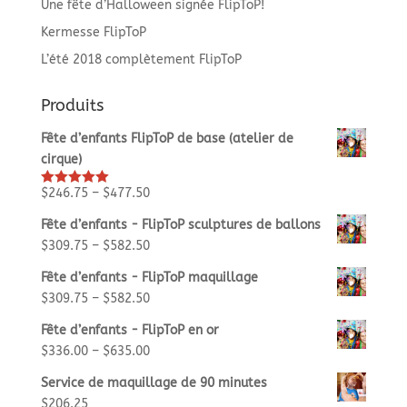
Une fête d’Halloween signée FlipToP!
Kermesse FlipToP
L’été 2018 complètement FlipToP
Produits
Fête d’enfants FlipToP de base (atelier de
cirque)
$
246.75
–
$
477.50
Rated
5.00
out of 5
Fête d’enfants - FlipToP sculptures de ballons
$
309.75
–
$
582.50
Fête d’enfants - FlipToP maquillage
$
309.75
–
$
582.50
Fête d’enfants - FlipToP en or
$
336.00
–
$
635.00
Service de maquillage de 90 minutes
$
206.25