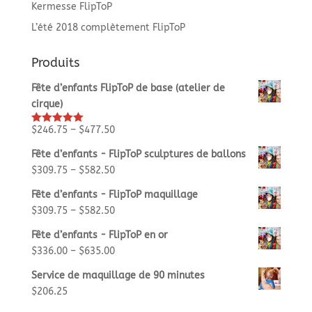
Kermesse FlipToP
L’été 2018 complètement FlipToP
Produits
Fête d’enfants FlipToP de base (atelier de
cirque)
$
246.75
–
$
477.50
Rated
5.00
out of 5
Fête d’enfants - FlipToP sculptures de ballons
$
309.75
–
$
582.50
Fête d’enfants - FlipToP maquillage
$
309.75
–
$
582.50
Fête d’enfants - FlipToP en or
$
336.00
–
$
635.00
Service de maquillage de 90 minutes
$
206.25