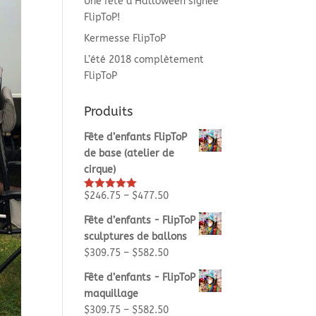
Une fête d’Halloween signée
FlipToP!
Kermesse FlipToP
L’été 2018 complètement
FlipToP
Produits
Fête d’enfants FlipToP
de base (atelier de
cirque)
$
246.75
–
$
477.50
Rated
5.00
out of 5
Fête d’enfants - FlipToP
sculptures de ballons
$
309.75
–
$
582.50
Fête d’enfants - FlipToP
maquillage
$
309.75
–
$
582.50