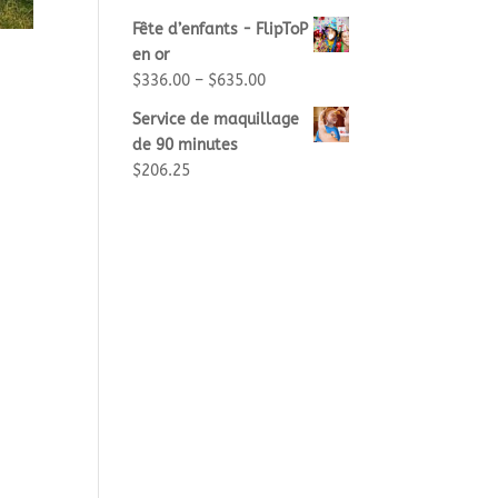
Fête d’enfants - FlipToP
en or
$
336.00
–
$
635.00
Service de maquillage
de 90 minutes
$
206.25