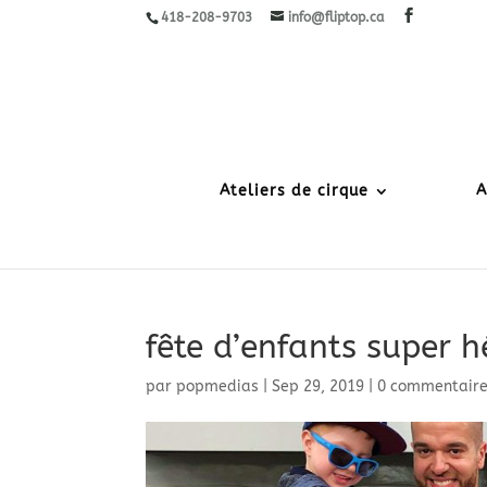
418-208-9703
info@fliptop.ca
Ateliers de cirque
A
fête d’enfants super 
par
popmedias
|
Sep 29, 2019
|
0 commentair