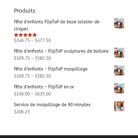
Produits
Fête d’enfants FlipToP de base (atelier de
cirque)
$
246.75
–
$
477.50
Rated
5.00
out of 5
Fête d’enfants - FlipToP sculptures de ballons
$
309.75
–
$
582.50
Fête d’enfants - FlipToP maquillage
$
309.75
–
$
582.50
Fête d’enfants - FlipToP en or
$
336.00
–
$
635.00
Service de maquillage de 90 minutes
$
206.25