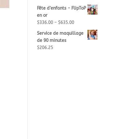
Fête d’enfants - FlipToP
en or
$
336.00
–
$
635.00
Service de maquillage
de 90 minutes
$
206.25