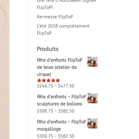
Une fête d’Halloween signée
FlipToP!
Kermesse FlipToP
L’été 2018 complètement
FlipToP
Produits
Fête d’enfants FlipToP
de base (atelier de
cirque)
$
246.75
–
$
477.50
Rated
5.00
out of 5
Fête d’enfants - FlipToP
sculptures de ballons
$
309.75
–
$
582.50
Fête d’enfants - FlipToP
maquillage
$
309.75
–
$
582.50