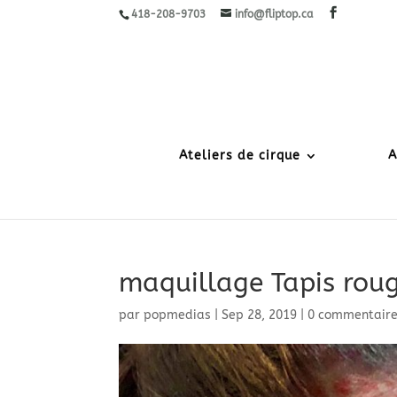
418-208-9703
info@fliptop.ca
Ateliers de cirque
A
maquillage Tapis roug
par
popmedias
|
Sep 28, 2019
|
0 commentair