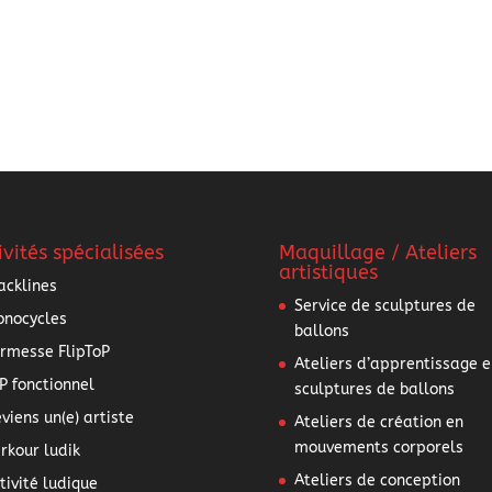
ivités spécialisées
Maquillage / Ateliers
artistiques
acklines
Service de sculptures de
nocycles
ballons
rmesse FlipToP
Ateliers d’apprentissage e
P fonctionnel
sculptures de ballons
viens un(e) artiste
Ateliers de création en
mouvements corporels
rkour ludik
Ateliers de conception
tivité ludique