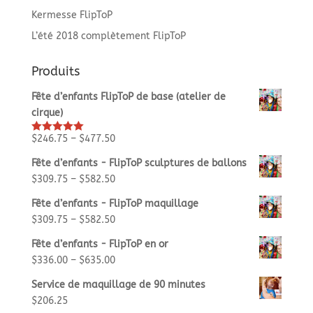
Kermesse FlipToP
L’été 2018 complètement FlipToP
Produits
Fête d’enfants FlipToP de base (atelier de
cirque)
$
246.75
–
$
477.50
Rated
5.00
out of 5
Fête d’enfants - FlipToP sculptures de ballons
$
309.75
–
$
582.50
Fête d’enfants - FlipToP maquillage
$
309.75
–
$
582.50
Fête d’enfants - FlipToP en or
$
336.00
–
$
635.00
Service de maquillage de 90 minutes
$
206.25