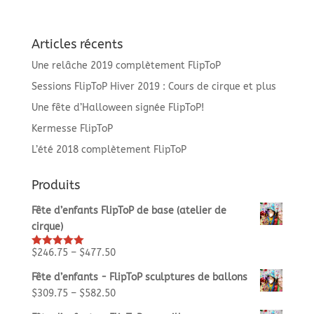
Articles récents
Une relâche 2019 complètement FlipToP
Sessions FlipToP Hiver 2019 : Cours de cirque et plus
Une fête d’Halloween signée FlipToP!
Kermesse FlipToP
L’été 2018 complètement FlipToP
Produits
Fête d’enfants FlipToP de base (atelier de
cirque)
$
246.75
–
$
477.50
Rated
5.00
out of 5
Fête d’enfants - FlipToP sculptures de ballons
$
309.75
–
$
582.50