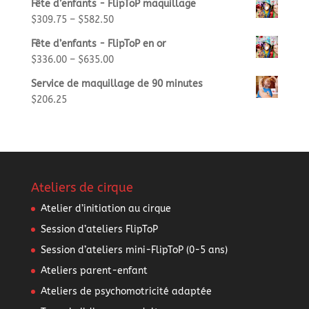
Fête d’enfants - FlipToP maquillage
$
309.75
–
$
582.50
Fête d’enfants - FlipToP en or
$
336.00
–
$
635.00
Service de maquillage de 90 minutes
$
206.25
Ateliers de cirque
Atelier d’initiation au cirque
Session d’ateliers FlipToP
Session d’ateliers mini-FlipToP (0-5 ans)
Ateliers parent-enfant
Ateliers de psychomotricité adaptée