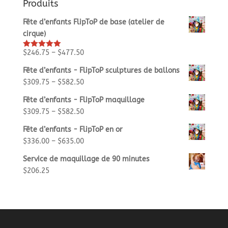
Produits
Fête d’enfants FlipToP de base (atelier de
cirque)
$
246.75
–
$
477.50
Rated
5.00
out of 5
Fête d’enfants - FlipToP sculptures de ballons
$
309.75
–
$
582.50
Fête d’enfants - FlipToP maquillage
$
309.75
–
$
582.50
Fête d’enfants - FlipToP en or
$
336.00
–
$
635.00
Service de maquillage de 90 minutes
$
206.25