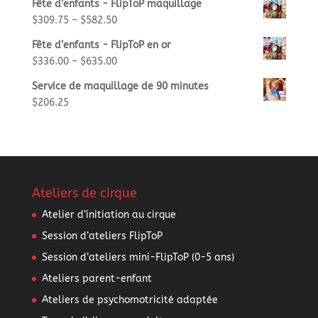
Fête d’enfants - FlipToP maquillage
$
309.75
–
$
582.50
Fête d’enfants - FlipToP en or
$
336.00
–
$
635.00
Service de maquillage de 90 minutes
$
206.25
Ateliers de cirque
Atelier d’initiation au cirque
Session d’ateliers FlipToP
Session d’ateliers mini-FlipToP (0-5 ans)
Ateliers parent-enfant
Ateliers de psychomotricité adaptée