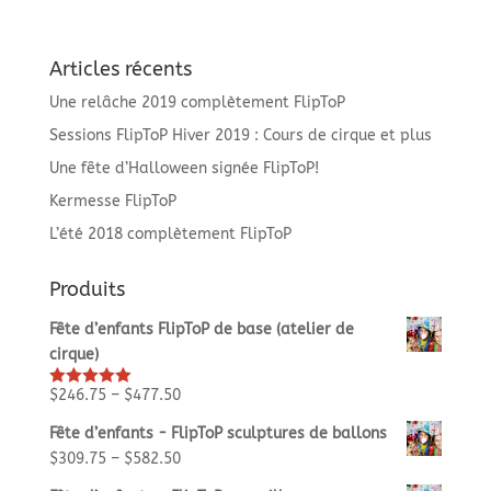
Articles récents
Une relâche 2019 complètement FlipToP
Sessions FlipToP Hiver 2019 : Cours de cirque et plus
Une fête d’Halloween signée FlipToP!
Kermesse FlipToP
L’été 2018 complètement FlipToP
Produits
Fête d’enfants FlipToP de base (atelier de
cirque)
$
246.75
–
$
477.50
Rated
5.00
out of 5
Fête d’enfants - FlipToP sculptures de ballons
$
309.75
–
$
582.50