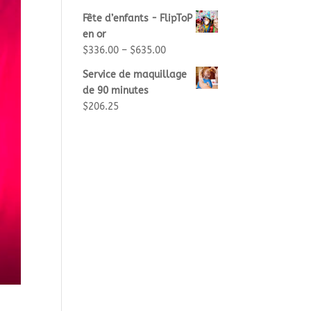
Fête d’enfants - FlipToP
en or
$
336.00
–
$
635.00
Service de maquillage
de 90 minutes
$
206.25