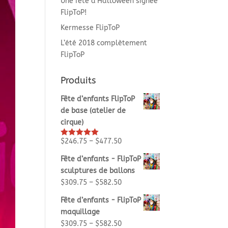
Une fête d’Halloween signée
FlipToP!
Kermesse FlipToP
L’été 2018 complètement
FlipToP
Produits
Fête d’enfants FlipToP
de base (atelier de
cirque)
$
246.75
–
$
477.50
Rated
5.00
out of 5
Fête d’enfants - FlipToP
sculptures de ballons
$
309.75
–
$
582.50
Fête d’enfants - FlipToP
maquillage
$
309.75
–
$
582.50