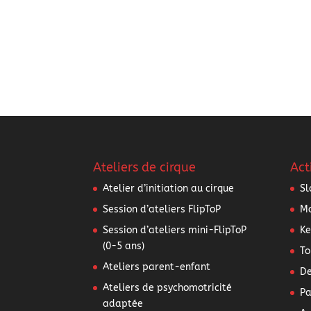
Ateliers de cirque
Act
Atelier d’initiation au cirque
Sl
Session d’ateliers FlipToP
Mo
Session d’ateliers mini-FlipToP
Ke
(0-5 ans)
To
Ateliers parent-enfant
De
Ateliers de psychomotricité
Pa
adaptée