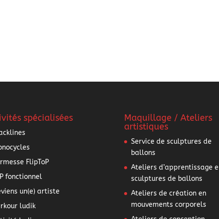
ivités spécialisées
Maquillage / Ateliers
artistiques
acklines
Service de sculptures de
nocycles
ballons
rmesse FlipToP
Ateliers d’apprentissage e
P fonctionnel
sculptures de ballons
viens un(e) artiste
Ateliers de création en
mouvements corporels
rkour ludik