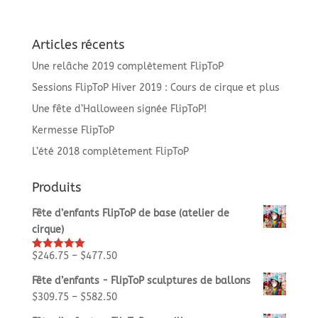
Articles récents
Une relâche 2019 complètement FlipToP
Sessions FlipToP Hiver 2019 : Cours de cirque et plus
Une fête d’Halloween signée FlipToP!
Kermesse FlipToP
L’été 2018 complètement FlipToP
Produits
Fête d’enfants FlipToP de base (atelier de
cirque)
$
246.75
–
$
477.50
Rated
5.00
out of 5
Fête d’enfants - FlipToP sculptures de ballons
$
309.75
–
$
582.50