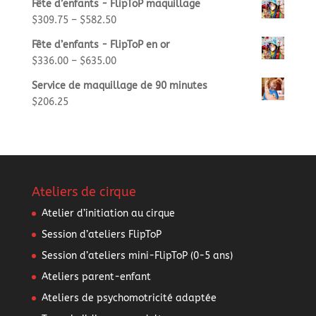
Fête d’enfants - FlipToP maquillage
$
309.75
–
$
582.50
Fête d’enfants - FlipToP en or
$
336.00
–
$
635.00
Service de maquillage de 90 minutes
$
206.25
Ateliers de cirque
Atelier d’initiation au cirque
Session d’ateliers FlipToP
Session d’ateliers mini-FlipToP (0-5 ans)
Ateliers parent-enfant
Ateliers de psychomotricité adaptée