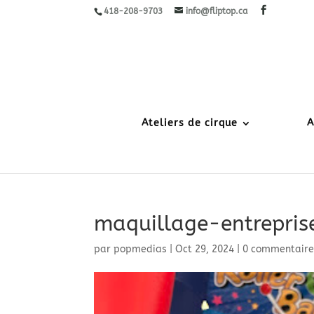
418-208-9703
info@fliptop.ca
Ateliers de cirque
A
maquillage-entrepris
par
popmedias
|
Oct 29, 2024
|
0 commentaire