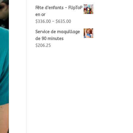
Fête d’enfants - FlipToP
en or
$
336.00
–
$
635.00
Service de maquillage
de 90 minutes
$
206.25