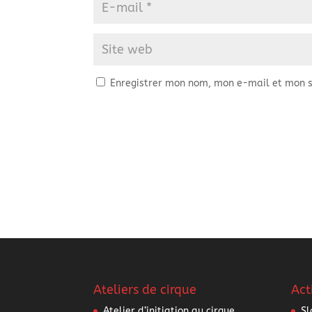
Enregistrer mon nom, mon e-mail et mon s
Ateliers de cirque
Act
Atelier d’initiation au cirque
Sl