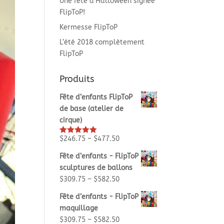
Une fête d’Halloween signée
FlipToP!
Kermesse FlipToP
L’été 2018 complètement
FlipToP
Produits
Fête d’enfants FlipToP
de base (atelier de
cirque)
$
246.75
–
$
477.50
Rated
5.00
out of 5
Fête d’enfants - FlipToP
sculptures de ballons
$
309.75
–
$
582.50
Fête d’enfants - FlipToP
maquillage
$
309.75
–
$
582.50