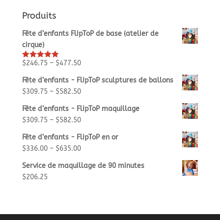
Produits
Fête d’enfants FlipToP de base (atelier de
cirque)
$
246.75
–
$
477.50
Rated
5.00
out of 5
Fête d’enfants - FlipToP sculptures de ballons
$
309.75
–
$
582.50
Fête d’enfants - FlipToP maquillage
$
309.75
–
$
582.50
Fête d’enfants - FlipToP en or
$
336.00
–
$
635.00
Service de maquillage de 90 minutes
$
206.25