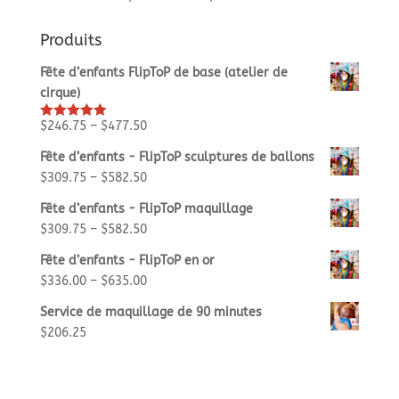
Produits
Fête d’enfants FlipToP de base (atelier de
cirque)
$
246.75
–
$
477.50
Rated
5.00
out of 5
Fête d’enfants - FlipToP sculptures de ballons
$
309.75
–
$
582.50
Fête d’enfants - FlipToP maquillage
$
309.75
–
$
582.50
Fête d’enfants - FlipToP en or
$
336.00
–
$
635.00
Service de maquillage de 90 minutes
$
206.25