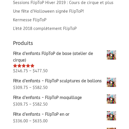
Sessions FlipToP Hiver 2019 : Cours de cirque et plus
Une fête d’Halloween signée FlipToP!
Kermesse FlipToP
L’été 2018 complètement FlipToP
Produits
Fête d’enfants FlipToP de base (atelier de
cirque)
$
246.75
–
$
477.50
Rated
5.00
out of 5
Fête d’enfants - FlipToP sculptures de ballons
$
309.75
–
$
582.50
Fête d’enfants - FlipToP maquillage
$
309.75
–
$
582.50
Fête d’enfants - FlipToP en or
$
336.00
–
$
635.00