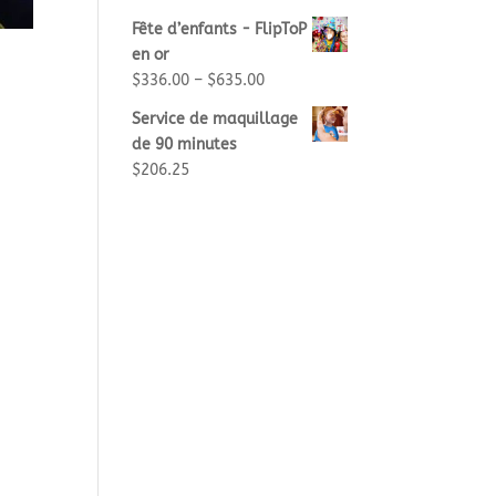
Fête d’enfants - FlipToP
en or
$
336.00
–
$
635.00
Service de maquillage
de 90 minutes
$
206.25