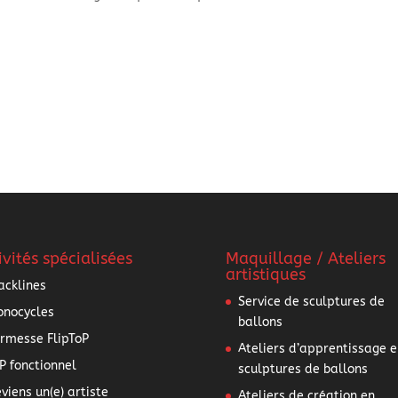
ivités spécialisées
Maquillage / Ateliers
artistiques
acklines
Service de sculptures de
nocycles
ballons
rmesse FlipToP
Ateliers d’apprentissage e
P fonctionnel
sculptures de ballons
viens un(e) artiste
Ateliers de création en