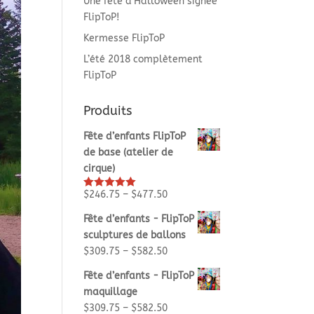
Une fête d’Halloween signée
FlipToP!
Kermesse FlipToP
L’été 2018 complètement
FlipToP
Produits
Fête d’enfants FlipToP
de base (atelier de
cirque)
$
246.75
–
$
477.50
Rated
5.00
out of 5
Fête d’enfants - FlipToP
sculptures de ballons
$
309.75
–
$
582.50
Fête d’enfants - FlipToP
maquillage
$
309.75
–
$
582.50