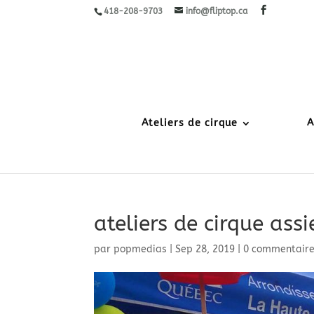
418-208-9703
info@fliptop.ca
Ateliers de cirque
A
ateliers de cirque assi
par
popmedias
|
Sep 28, 2019
|
0 commentair