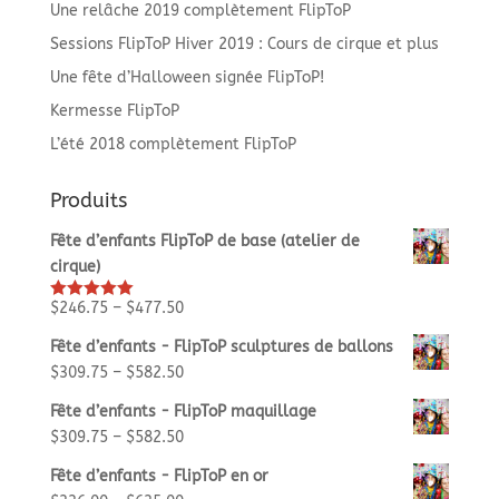
Une relâche 2019 complètement FlipToP
Sessions FlipToP Hiver 2019 : Cours de cirque et plus
Une fête d’Halloween signée FlipToP!
Kermesse FlipToP
L’été 2018 complètement FlipToP
Produits
Fête d’enfants FlipToP de base (atelier de
cirque)
$
246.75
–
$
477.50
Rated
5.00
out of 5
Fête d’enfants - FlipToP sculptures de ballons
$
309.75
–
$
582.50
Fête d’enfants - FlipToP maquillage
$
309.75
–
$
582.50
Fête d’enfants - FlipToP en or