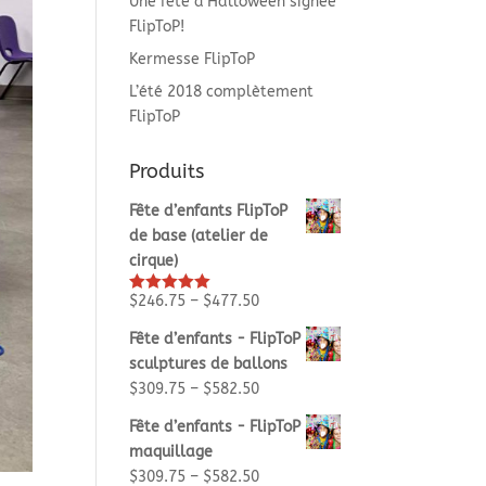
Une fête d’Halloween signée
FlipToP!
Kermesse FlipToP
L’été 2018 complètement
FlipToP
Produits
Fête d’enfants FlipToP
de base (atelier de
cirque)
$
246.75
–
$
477.50
Rated
5.00
out of 5
Fête d’enfants - FlipToP
sculptures de ballons
$
309.75
–
$
582.50
Fête d’enfants - FlipToP
maquillage
$
309.75
–
$
582.50