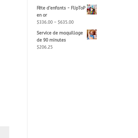
Fête d’enfants - FlipToP
en or
$
336.00
–
$
635.00
Service de maquillage
de 90 minutes
$
206.25