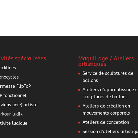
ivités spécialisées
Maquillage / Ateliers
artistiques
acklines
Service de sculptures de
nocycles
ballons
rmesse FlipToP
Ateliers d’apprentissage e
P fonctionnel
sculptures de ballons
viens un(e) artiste
Ateliers de création en
mouvements corporels
rkour ludik
Ateliers de conception
tivité ludique
Session d’ateliers artistiq