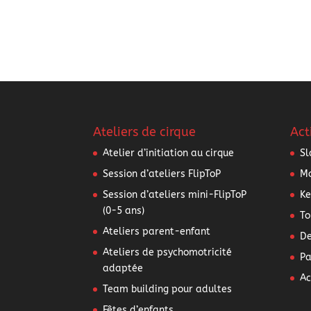
Ateliers de cirque
Act
Atelier d’initiation au cirque
Sl
Session d’ateliers FlipToP
Mo
Session d’ateliers mini-FlipToP
Ke
(0-5 ans)
To
Ateliers parent-enfant
De
Ateliers de psychomotricité
Pa
adaptée
Ac
Team building pour adultes
Fêtes d’enfants